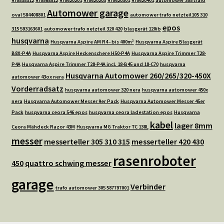
970535312
970568512
970620201
970620203
970620301
970620401
automower 305 trafo
Automower garage
oval 584408801
automower trafo netzteil105 310
epos
315 593163601
automower trafo netzteil 320 420
blasgerät 120ib
husqvarna
Husqvarna Aspire AM R4 - bis 400m²
Husqvarna Aspire Blasgerät
B8X-P4A
Husqvarna Aspire Heckenschere H50-P4A
Husqvarna Aspire Trimmer T28-
P4A
Husqvarna Aspire Trimmer T28-P4A incl. 18-B45 und 18-C70
husqvarna
Husqvarna Automower 260/265/320-450X
automower 43ox nera
Vorderradsatz
husqvarna automower 320 nera
husqvarna automower 450x
nera
Husqvarna Automower Messer 9er Pack
Husqvarna Automower Messer 45er
Pack
husqvarna ceora 546 epos
husqvarna ceora ladestation epos
Husqvarna
kabel
lager 8mm
Ceora Mähdeck Razor 43M
Husqvarna MG Traktor TC 138L
messer
messerteller 305 310 315
messerteller 420 430
rasenroboter
450
quattro schwing messer
garage
Verbinder
trafo automower 305 587797001