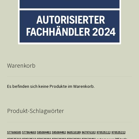
Warenkorb
Es befinden sich keine Produkte im Warenkorb.
Produkt-Schlagwörter
577606505
577864603
595084401
595084402
960510189
967976102
970535112
970535212