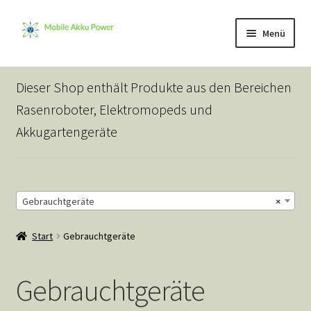
Zur
Zum
Menü
Navigation
Inhalt
springen
springen
Start
Dieser Shop enthält Produkte aus den Bereichen
AGB
Rasenroboter, Elektromopeds und
Akkugartengeräte
Automower Ersatzteile
Beispiel-Seite
Gebrauchtgeräte
×
Blog
Start
Gebrauchtgeräte
Datenschutz
Gebrauchtgeräte
Echtheit von Bewertungen