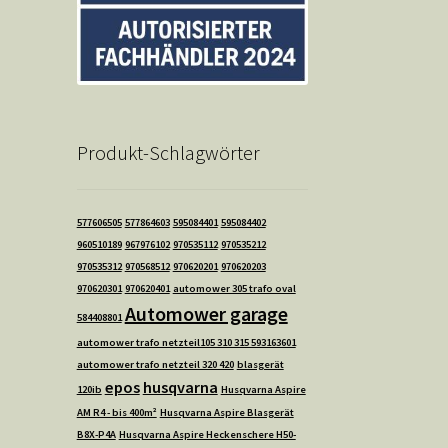
Produkt-Schlagwörter
577606505
577864603
595084401
595084402
960510189
967976102
970535112
970535212
970535312
970568512
970620201
970620203
970620301
970620401
automower 305 trafo oval
Automower garage
584408801
automower trafo netzteil105 310 315 593163601
automower trafo netzteil 320 420
blasgerät
epos
husqvarna
120ib
Husqvarna Aspire
AM R4 - bis 400m²
Husqvarna Aspire Blasgerät
B8X-P4A
Husqvarna Aspire Heckenschere H50-