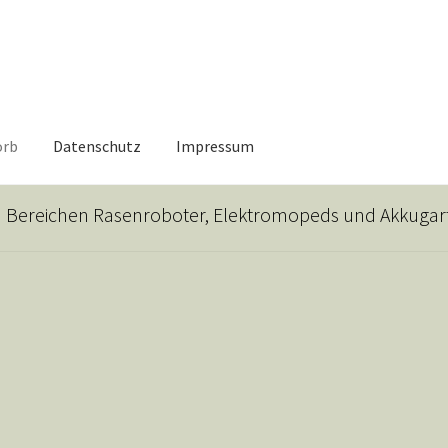
orb
Datenschutz
Impressum
ite
Blog
Datenschutz
Echtheit von Bewertungen
n Bereichen Rasenroboter, Elektromopeds und Akkugar
 Konto
Shop
Shop Elektroartikel
Shop Elektrofahrzeuge und Zub
en
Warenkorb
Widerrufsbelehrung
Wunschliste
Zahlungsarten