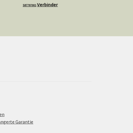
Verbinder
587797001
en
ängerte Garantie