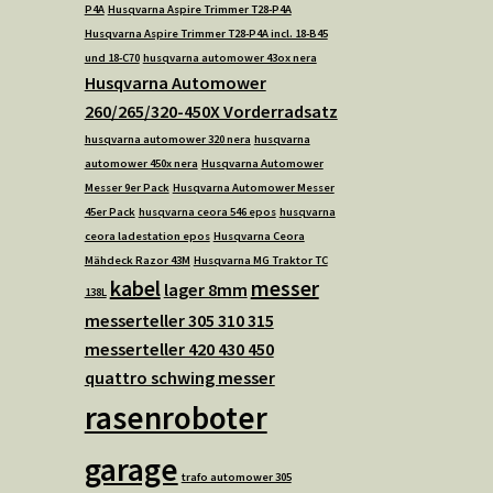
P4A
Husqvarna Aspire Trimmer T28-P4A
Husqvarna Aspire Trimmer T28-P4A incl. 18-B45
und 18-C70
husqvarna automower 43ox nera
Husqvarna Automower
260/265/320-450X Vorderradsatz
husqvarna automower 320 nera
husqvarna
automower 450x nera
Husqvarna Automower
Messer 9er Pack
Husqvarna Automower Messer
45er Pack
husqvarna ceora 546 epos
husqvarna
ceora ladestation epos
Husqvarna Ceora
Mähdeck Razor 43M
Husqvarna MG Traktor TC
kabel
messer
lager 8mm
138L
messerteller 305 310 315
messerteller 420 430 450
quattro schwing messer
rasenroboter
garage
trafo automower 305