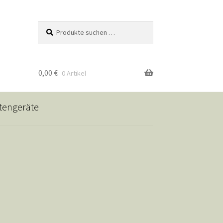
Suchen
Suchen
nach:
0,00
€
0 Artikel
tengeräte
ehör